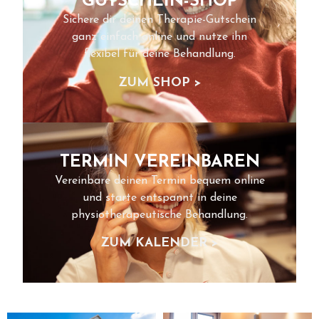
GUTSCHEIN-SHOP
Sichere dir deinen Therapie-Gutschein
ganz einfach online und nutze ihn
flexibel für deine Behandlung.
ZUM SHOP >
TERMIN VEREINBAREN
Vereinbare deinen Termin bequem online
und starte entspannt in deine
physiotherapeutische Behandlung.
ZUM KALENDER >